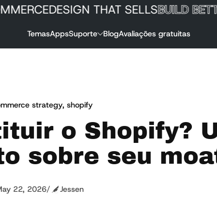
ERCE
DESIGN THAT SELLS
BUILD BETTER
Temas
Apps
Suporte
Blog
Avaliações gratuitas
mmerce strategy
,
shopify
tituir o Shopify?
to sobre seu moa
ay 22, 2026
/
Jessen