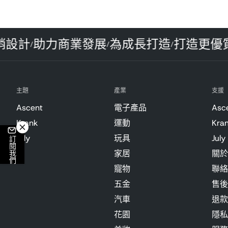
暢銷設計
助力商業發展
為成長打造
打造更
/
/
/
主題
產業
支援
Ascent
電子產品
Asc
Krank
運動
Kra
July
玩具
July
訂閱我們
家居
關於
寵物
聯絡
五金
售後
汽車
退款
花園
隱私