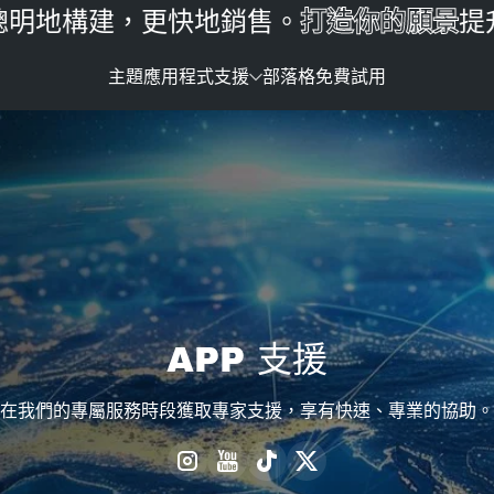
明地構建，更快地銷售。
打造你的願景
提升
主題
應用程式
支援
部落格
免費試用
APP 支援
在我們的專屬服務時段獲取專家支援，享有快速、專業的協助。
Instagram
YouTube
TikTok
Twitter