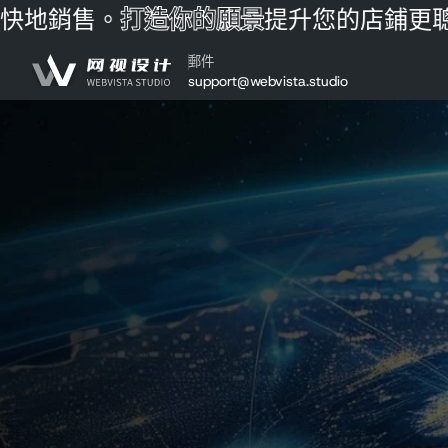
地銷售。
打造你的願景
提升您的店鋪
更聰
跳至內容
郵件
support@webvista.studio