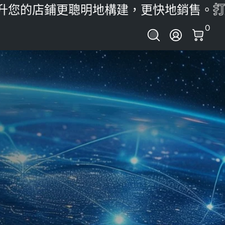
您的店鋪
更聰明地構建，更快地銷售。
打造
0 項
0
登錄