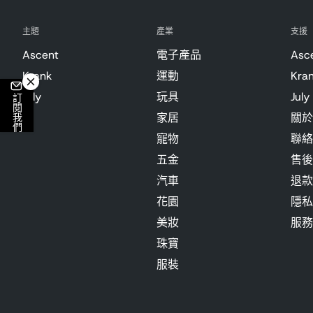
主題
產業
支援
Ascent
電子產品
Asc
Krank
運動
Kra
July
玩具
July
訂閱我們
家居
關於
寵物
聯絡
五金
售後
汽車
退款
花園
隱私
美妝
服務
珠寶
服裝