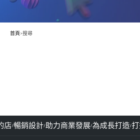
首頁
搜尋
質的店
暢銷設計
助力商業發展
為成長打造
/
/
/
/