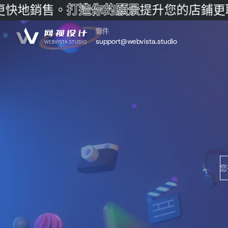
快地銷售。
打造你的願景
提升您的店鋪
更
跳至內容
郵件
support@webvista.studio
您