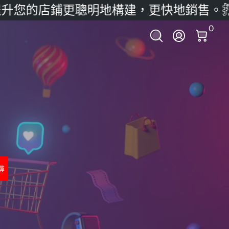
升您的店鋪
更聰明地構建，更快地銷售。
打
0 項
0
登錄
尋