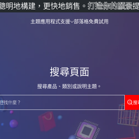
聰明地構建，更快地銷售。
打造你的願景
提
主題
應用程式
支援
部落格
免費試用
搜尋頁面
搜尋產品、類別或說明主題。
在找什麼？
搜