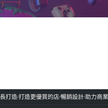
成長打造
打造更優質的店
暢銷設計
助力商
/
/
/