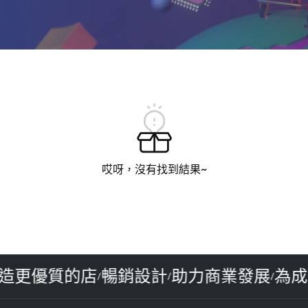
哎呀，沒有找到結果~
打造更優質的店
暢銷設計
助力商業發展
為
/
/
/