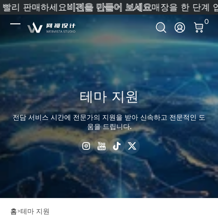
 빨리 판매하세요
비전을 만들어 보세요
매장을 한 단계 
내용으로 건너뛰기
0 
0
로그인
테마 지원
전담 서비스 시간에 전문가의 지원을 받아 신속하고 전문적인 도
움을 드립니다.
Instagram
YouTube
TikTok
Twitter
홈
테마 지원