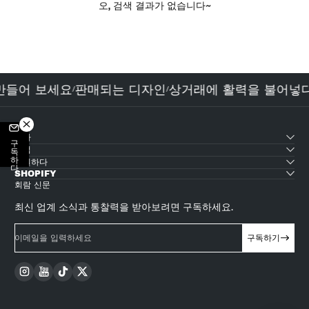
오, 검색 결과가 없습니다~
 만들어 보세요
판매되는 디자인
상거래에 활력을 불어넣
/
/
테마
구독하다
산업
지원하다
SHOPIFY
회람 신문
최신 업계 소식과 통찰력을 받아보려면 구독하세요.
이메일을 입력하세요
구독하기
Instagram
YouTube
TikTok
Twitter