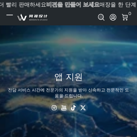
더 빨리 판매하세요
비전을 만들어 보세요
매장을 한 단계
내용으로 건너뛰기
0 
0
로그인
앱 지원
전담 서비스 시간에 전문가의 지원을 받아 신속하고 전문적인 도
움을 드립니다.
Instagram
YouTube
TikTok
Twitter