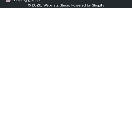
USD $
한국어
© 2026,
Webvista Studio
Powered by Shopify
결제 방법