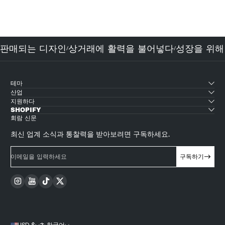
보세요
판매되는 디자인
상거래에 활력을 불어넣다
성장을
/
/
/
테마
산업
지원하다
SHOPIFY
회람 신문
최신 업계 소식과 통찰력을 받아보려면 구독하세요.
이메일을 입력하세요
구독하기
Instagram
YouTube
TikTok
Twitter