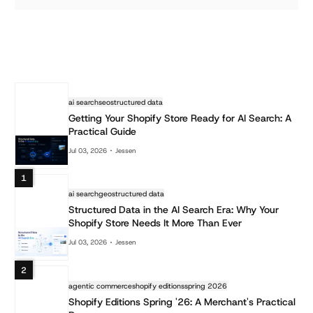
ai search
seo
structured data
Getting Your Shopify Store Ready for AI Search: A
Practical Guide
Jul 03, 2026
Jessen
1
ai search
geo
structured data
Structured Data in the AI Search Era: Why Your
Shopify Store Needs It More Than Ever
Jul 03, 2026
Jessen
2
agentic commerce
shopify editions
spring 2026
Shopify Editions Spring '26: A Merchant's Practical