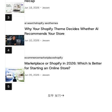
Recap
Jun 18, 2026
Jessen
3
ai search
shopify seo
themes
Why Your Shopify Theme Decides Whether AI
Recommends Your Store
Jun 10, 2026
Jessen
4
ecommerce
marketplace
shopify
Marketplace or Shopify in 2026: Which Is Better
for Starting an Online Store?
Jun 05, 2026
Jessen
5
모두 보기