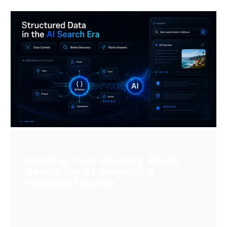
Jessen
2026년 7월 3일
Getting Your Shopify Store
Ready for AI Search: A
Practical Guide
더 보기